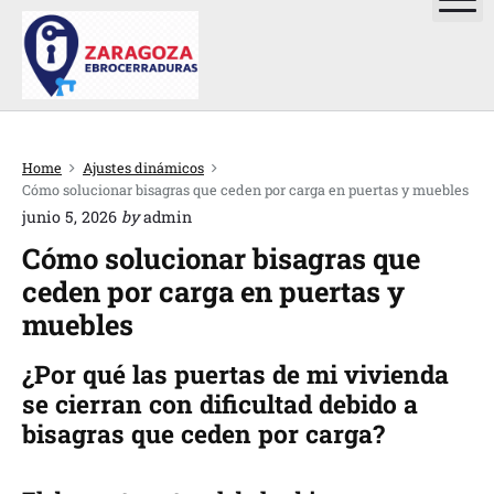
S
k
C
i
p
e
t
r
o
Home
Ajustes dinámicos
c
r
Cómo solucionar bisagras que ceden por carga en puertas y muebles
o
a
junio 5, 2026
by
admin
n
Cómo solucionar bisagras que
j
t
ceden por carga en puertas y
e
e
n
muebles
r
t
o
¿Por qué las puertas de mi vivienda
se cierran con dificultad debido a
s
bisagras que ceden por carga?
Z
a